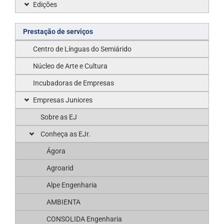
Edições
Prestação de serviços
Centro de Línguas do Semiárido
Núcleo de Arte e Cultura
Incubadoras de Empresas
Empresas Juniores
Sobre as EJ
Conheça as EJr.
Ágora
Agroarid
Alpe Engenharia
AMBIENTA
CONSOLIDA Engenharia