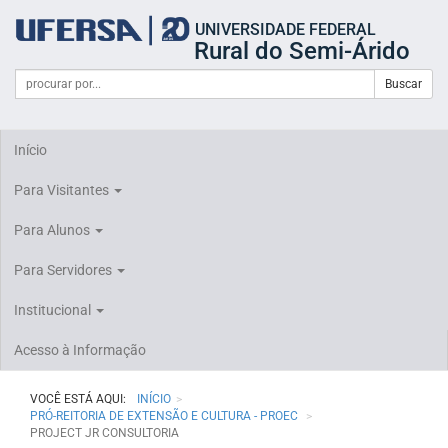
Início
UNIVERSIDADE FEDERAL
do
Rural do Semi-Árido
cabeçalho
do
Campo
Formulário
Buscar
portal
de
da
de
busca
UFERSA
Busca
Início
Para Visitantes
Para Alunos
Para Servidores
Institucional
Acesso à Informação
VOCÊ ESTÁ AQUI:
INÍCIO
PRÓ-REITORIA DE EXTENSÃO E CULTURA - PROEC
PROJECT JR CONSULTORIA