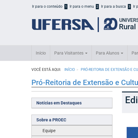
Início
Ir para o conteúdo
Ir para o menu
Ir para a busca
Ir
1
2
3
do
cabeçalho
UNIVER
do
Rural
portal
da
UFERSA
Início
Para Visitantes
Para Alunos
Par
VOCÊ ESTÁ AQUI:
INÍCIO
PRÓ-REITORIA DE EXTENSÃO E C
Pró-Reitoria de Extensão e Cult
Ed
Notícias em Destaques
Sobre a PROEC
Equipe