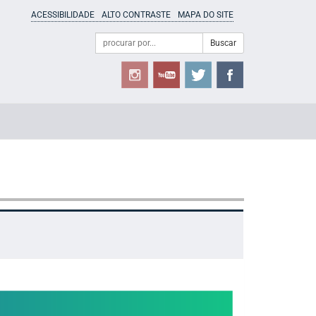
ACESSIBILIDADE
ALTO CONTRASTE
MAPA DO SITE
Campo
Formulário
Buscar
de
de
busca
Busca