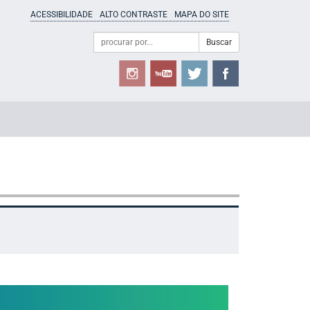
ACESSIBILIDADE
ALTO CONTRASTE
MAPA DO SITE
Campo
Formulário
Buscar
de
de
busca
Busca