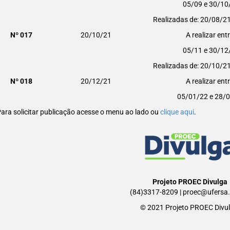
05/09 e 30/10
Realizadas de: 20/08/2
Nº 017
20/10/21
A realizar ent
05/11 e 30/12
Realizadas de: 20/10/2
Nº 018
20/12/21
A realizar ent
05/01/22 e 28/
ara solicitar publicação acesse o menu ao lado ou
clique aqui
.
Projeto PROEC Divulga
(84)3317-8209 | proec@ufersa.
© 2021 Projeto PROEC Divul