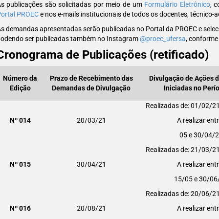
s publicações são solicitadas por meio de um
Formulário Eletrônico
, 
ortal PROEC
e nos e-mails institucionais de todos os docentes, técnico-a
s demandas apresentadas serão publicadas no Portal da PROEC e seleci
odendo ser publicadas também no Instagram
@proec_ufersa
, conforme 
Cronograma de Publicações (retificado)
Número da
Prazo de Recebimento das
Divulgação de Ações 
Edição
Demandas de Divulgação
Iniciadas no Perí
Realizadas de: 01/02/2
Nº 014
20/03/21
A realizar ent
05 e 30/04/
Realizadas de: 21/03/2
Nº 015
30/04/21
A realizar ent
15/05 e 30/06
Realizadas de: 20/06/2
Nº 016
20/08/21
A realizar ent