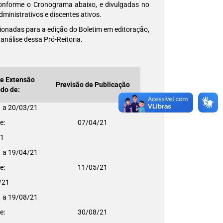
conforme o Cronograma abaixo, e divulgadas no
dministrativos e discentes ativos.
onadas para a edição do Boletim em editoração,
análise dessa Pró-Reitoria.
de Extensão
Previsão de Publicação
odo de:
1 a 20/03/21
re:
07/04/21
21
1 a 19/04/21
re:
11/05/21
/21
1 a 19/08/21
re:
30/08/21