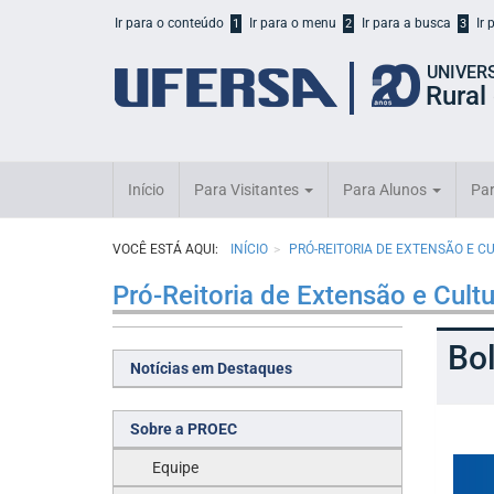
Início
Ir para o conteúdo
Ir para o menu
Ir para a busca
Ir
1
2
3
do
cabeçalho
UNIVER
do
Rural
portal
da
UFERSA
Início
Para Visitantes
Para Alunos
Par
VOCÊ ESTÁ AQUI:
INÍCIO
PRÓ-REITORIA DE EXTENSÃO E C
Pró-Reitoria de Extensão e Cult
Bol
Notícias em Destaques
Sobre a PROEC
Equipe