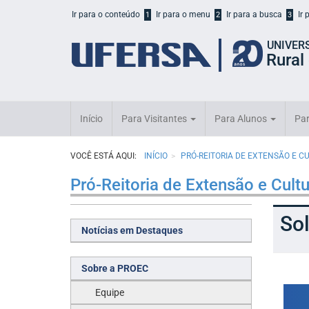
Início
Ir para o conteúdo
Ir para o menu
Ir para a busca
Ir
1
2
3
do
cabeçalho
UNIVER
do
Rural
portal
da
UFERSA
Início
Para Visitantes
Para Alunos
Par
VOCÊ ESTÁ AQUI:
INÍCIO
PRÓ-REITORIA DE EXTENSÃO E C
Pró-Reitoria de Extensão e Cult
Sol
Notícias em Destaques
Sobre a PROEC
Equipe