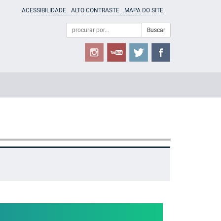
ACESSIBILIDADE
ALTO CONTRASTE
MAPA DO SITE
Campo
Formulário
Buscar
de
de
busca
Busca