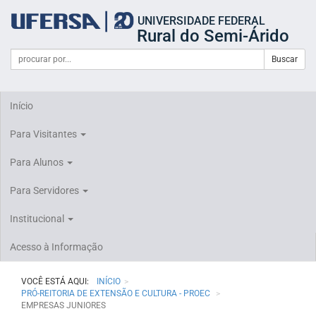
Início
UNIVERSIDADE FEDERAL
do
Rural do Semi-Árido
cabeçalho
do
Campo
Formulário
Buscar
portal
de
da
de
busca
UFERSA
Busca
Início
Para Visitantes
Para Alunos
Para Servidores
Institucional
Acesso à Informação
VOCÊ ESTÁ AQUI:
INÍCIO
PRÓ-REITORIA DE EXTENSÃO E CULTURA - PROEC
EMPRESAS JUNIORES