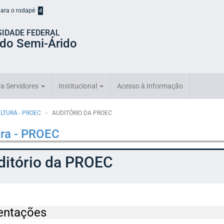
 para o rodapé
4
SIDADE FEDERAL
 do Semi-Árido
a Servidores
Institucional
Acesso à Informação
ULTURA - PROEC
AUDITÓRIO DA PROEC
ura - PROEC
ditório da PROEC
entações