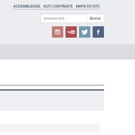
ACESSIBILIDADE
ALTO CONTRASTE
MAPA DO SITE
Campo
Formulário
Buscar
de
de
busca
Busca