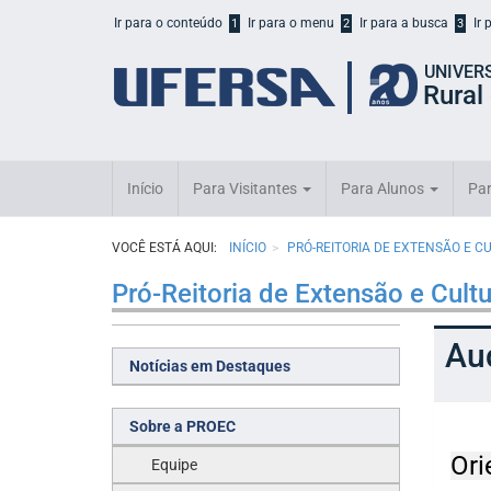
Início
Ir para o conteúdo
Ir para o menu
Ir para a busca
Ir
1
2
3
do
cabeçalho
UNIVER
do
Rural
portal
da
UFERSA
Início
Para Visitantes
Para Alunos
Par
VOCÊ ESTÁ AQUI:
INÍCIO
PRÓ-REITORIA DE EXTENSÃO E C
Pró-Reitoria de Extensão e Cult
Au
Notícias em Destaques
Sobre a PROEC
Ori
Equipe