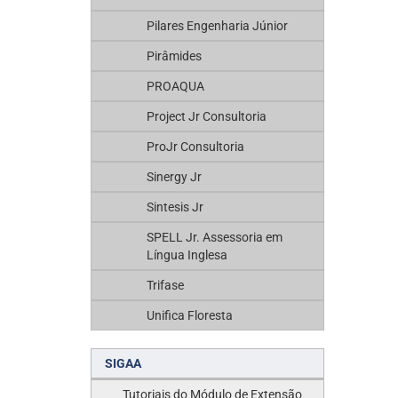
Pilares Engenharia Júnior
Pirâmides
PROAQUA
Project Jr Consultoria
ProJr Consultoria
Sinergy Jr
Sintesis Jr
SPELL Jr. Assessoria em
Língua Inglesa
Trifase
Unifica Floresta
SIGAA
Tutoriais do Módulo de Extensão