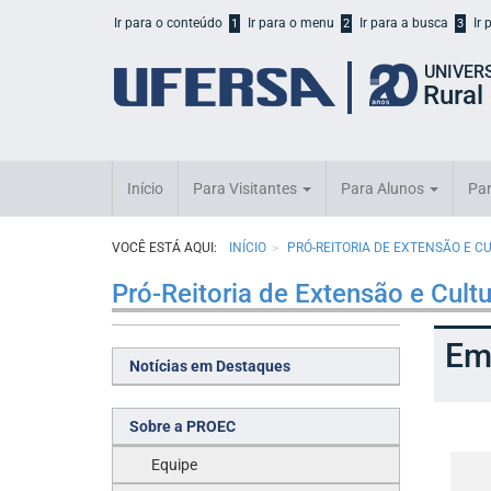
Início
Ir para o conteúdo
Ir para o menu
Ir para a busca
Ir
1
2
3
do
cabeçalho
UNIVER
do
Rural
portal
da
UFERSA
Início
Para Visitantes
Para Alunos
Par
VOCÊ ESTÁ AQUI:
INÍCIO
PRÓ-REITORIA DE EXTENSÃO E C
Pró-Reitoria de Extensão e Cult
Em
Notícias em Destaques
Sobre a PROEC
Equipe