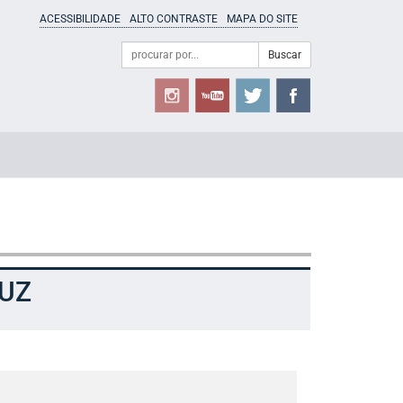
ACESSIBILIDADE
ALTO CONTRASTE
MAPA DO SITE
Campo
Formulário
Buscar
de
de
busca
Busca
JUZ