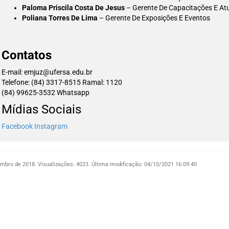
Paloma Priscila Costa De Jesus
– Gerente De Capacitações E At
Poliana Torres De Lima
– Gerente De Exposições E Eventos
Contatos
E-mail: emjuz@ufersa.edu.br
Telefone: (84) 3317-8515 Ramal: 1120
(84) 99625-3532 Whatsapp
Mídias Sociais
Facebook
Instagram
embro de 2018.
Visualizações: 4023.
Última modificação: 04/10/2021 16:09:40