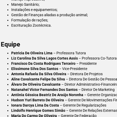
Manejo Sanitário;
Instalações e equipamentos;
Gestão de Finanças aliadas a produção animal;
Formulação de rações;
Escrituração Zootécnica.
Equipe
Patricia De Oliveira Lima
– Professora Tutora
Liz Carolina Da Silva Lagos Cortes Assis
– Professora Co-Tutora
Francisco Da Costa Rodrigues Terceiro
– Presidente
Elissimone Silva Dos Santos
– Vice-Presidente
Antonia Rafaela Da Silva Oliveira
– Diretora De Projetos
Aline Cavalcante Felipe Da Silva
– Diretora De Gestão De Pesso
Álvaro De Oliveira Cavalcante
– Diretor Administrativo-Financeir
Natanahel Victor Fernandes Dos Santos
– Diretor De Marketing
Antônia Géssica Beatriz De Araújo Noronha
– Gerente Organizac
Hudson Yuri Barreto De Oliveira
– Gerente De Movimentações Fi
Ionara Darcya Lima Da Costa
– Gerente De Regularizações
Lindolfo Henrique Gomes Simão
– Gerente De Relações Externa
Maria Do Carmo De Oliveira
– Gerente De Federação