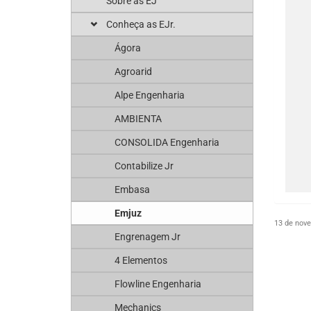
Sobre as EJ
Conheça as EJr.
Ágora
Agroarid
Alpe Engenharia
AMBIENTA
CONSOLIDA Engenharia
Contabilize Jr
Embasa
Emjuz
13 de nov
Engrenagem Jr
4 Elementos
Flowline Engenharia
Mechanics