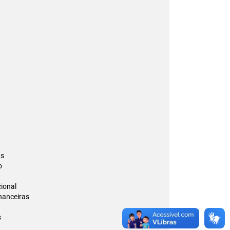
as
o
ional
nanceiras
s