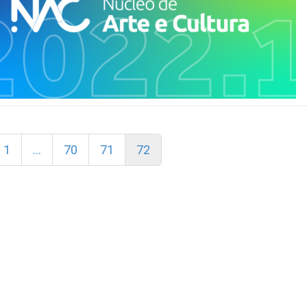
1
…
70
71
72