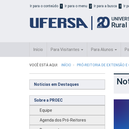
Início
Ir para o conteúdo
Ir para o menu
Ir para a busca
Ir 
1
2
3
do
cabeçalho
UNIVER
do
Rural
portal
da
UFERSA
Início
Para Visitantes
Para Alunos
Pa
VOCÊ ESTÁ AQUI:
INÍCIO
PRÓ-REITORIA DE EXTENSÃO E
No
Notícias em Destaques
Sobre a PROEC
Equipe
Agenda dos Pró-Reitores